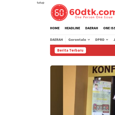
Loncat
tutup
ke
konten
HOME
HEADLINE
DAERAH
ONE IS
DAERAH
Gorontalo
DPRD
Berita Terbaru