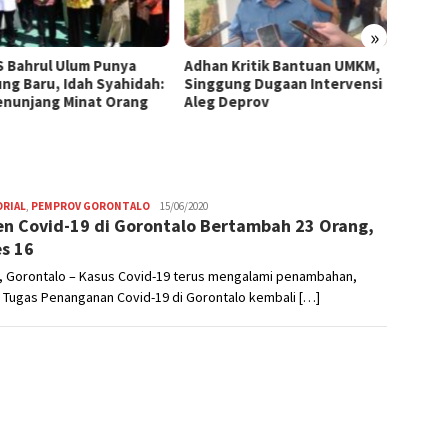
»
 Bahrul Ulum Punya
Adhan Kritik Bantuan UMKM,
395 U
ng Baru, Idah Syahidah:
Singgung Dugaan Intervensi
Terima
Penunjang Minat Orang
Aleg Deprov
Syahid
Starte
ORIAL
,
PEMPROV GORONTALO
Editor
15/06/2020
en Covid-19 di Gorontalo Bertambah 23 Orang,
s 16
, Gorontalo – Kasus Covid-19 terus mengalami penambahan,
 Tugas Penanganan Covid-19 di Gorontalo kembali […]