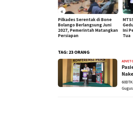
«
e Bolango Usul Anggaran
Pilkades Serentak di Bone
MTSS
 Kemendagri untuk
Bolango Berlangsung Juni
Gedu
nataan Desa
2027, Pemerintah Matangkan
Ini 
Persiapan
Tua
TAG:
23 ORANG
ADVET
Pasi
Nake
60DTK
Gugus