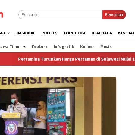
Pencarian
SUE
NASIONAL
POLITIK
TEKNOLOGI
OLAHRAGA
KESEHAT
Jawa Timur
Feature
Infografik
Kuliner
Musik
Pertamina Turunkan Harga Pertamax di Sulawesi Mulai 1 Agustu