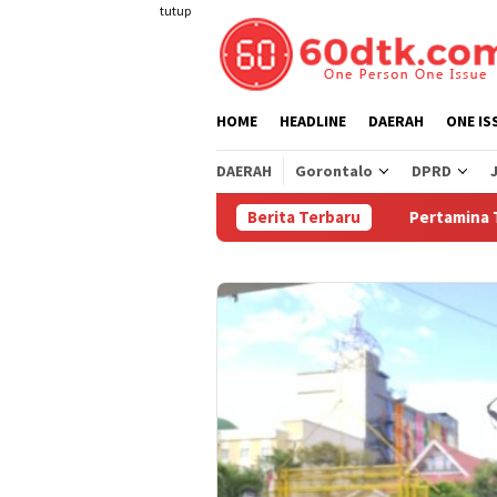
Loncat
tutup
ke
konten
HOME
HEADLINE
DAERAH
ONE IS
DAERAH
Gorontalo
DPRD
Berita Terbaru
Pertamina Turunkan 