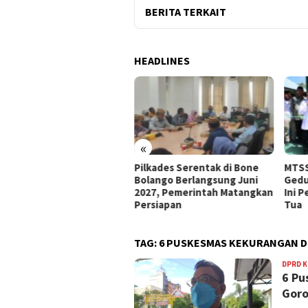
BERITA TERKAIT
HEADLINES
«
e Bolango Usul Anggaran
Pilkades Serentak di Bone
MTSS
 Kemendagri untuk
Bolango Berlangsung Juni
Gedu
nataan Desa
2027, Pemerintah Matangkan
Ini 
Persiapan
Tua
TAG:
6 PUSKESMAS KEKURANGAN D
DPRD 
6 Pu
Goro