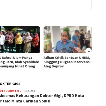
»
 Bahrul Ulum Punya
Adhan Kritik Bantuan UMKM,
395 U
ng Baru, Idah Syahidah:
Singgung Dugaan Intervensi
Terima
Penunjang Minat Orang
Aleg Deprov
Syahid
Starte
OKTER GIGI
KOTA GORONTALO
Hendra
20/05/2021
skesmas Kekurangan Dokter Gigi, DPRD Kota
Usman
ntalo Minta Carikan Solusi