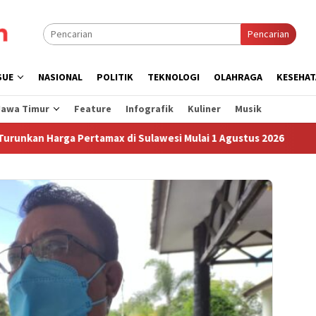
Pencarian
SUE
NASIONAL
POLITIK
TEKNOLOGI
OLAHRAGA
KESEHAT
Jawa Timur
Feature
Infografik
Kuliner
Musik
Harga Pertamax di Sulawesi Mulai 1 Agustus 2026
Sudah 