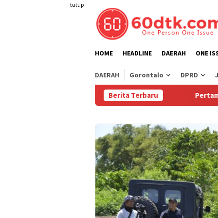
Loncat
tutup
ke
konten
HOME
HEADLINE
DAERAH
ONE IS
DAERAH
Gorontalo
DPRD
Berita Terbaru
Pertamina Turu