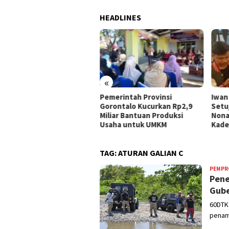
HEADLINES
«
 UMKM Kota Gorontalo
Pemerintah Provinsi
Iwan
ima Bantuan, Idah
Gorontalo Kucurkan Rp2,9
Setu
hidah: Ini Program
Miliar Bantuan Produksi
Nona
rtegis Pemerintah
Usaha untuk UMKM
Kade
TAG:
ATURAN GALIAN C
PEMPR
Pene
Gube
60DTK
penamb