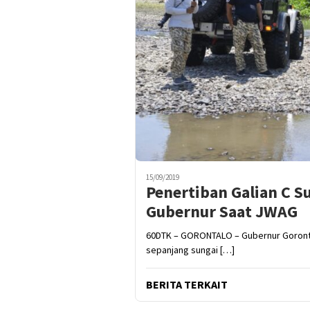
15/09/2019
Penertiban Galian C S
Gubernur Saat JWAG
60DTK – GORONTALO – Gubernur Goronta
sepanjang sungai […]
BERITA TERKAIT