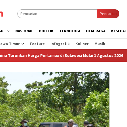
Pencarian
SUE
NASIONAL
POLITIK
TEKNOLOGI
OLAHRAGA
KESEHAT
Jawa Timur
Feature
Infografik
Kuliner
Musik
nkan Harga Pertamax di Sulawesi Mulai 1 Agustus 2026
S