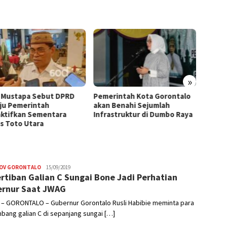
»
 Mustapa Sebut DPRD
Pemerintah Kota Gorontalo
Penan
ju Pemerintah
akan Benahi Sejumlah
Goront
ktifkan Sementara
Infrastruktur di Dumbo Raya
Kesada
s Toto Utara
OV GORONTALO
Admin
15/09/2019
rtiban Galian C Sungai Bone Jadi Perhatian
rnur Saat JWAG
 – GORONTALO – Gubernur Gorontalo Rusli Habibie meminta para
ang galian C di sepanjang sungai […]