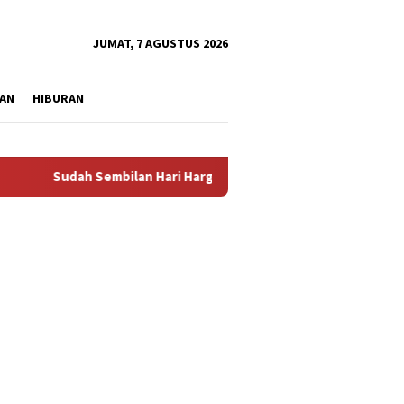
tutup
JUMAT, 7 AGUSTUS 2026
AN
HIBURAN
Sudah Sembilan Hari Harga Beras Gorontalo Termahal di Indonesi