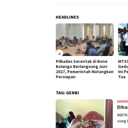
HEADLINES
«
e Bolango Usul Anggaran
Pilkades Serentak di Bone
MTSS
 Kemendagri untuk
Bolango Berlangsung Juni
Gedu
nataan Desa
2027, Pemerintah Matangkan
Ini 
Persiapan
Tua
TAG:
GENBI
DAERA
Diha
60DTK
siang 