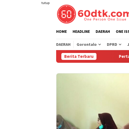
Loncat
tutup
ke
konten
HOME
HEADLINE
DAERAH
ONE IS
DAERAH
Gorontalo
DPRD
Berita Terbaru
Pertamina Tur