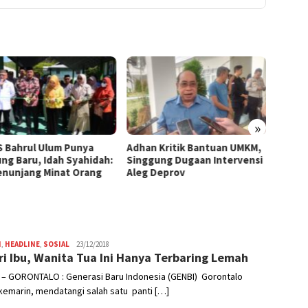
»
 Bahrul Ulum Punya
Adhan Kritik Bantuan UMKM,
395 U
ng Baru, Idah Syahidah:
Singgung Dugaan Intervensi
Terima
Penunjang Minat Orang
Aleg Deprov
Syahid
Starte
H
,
HEADLINE
,
SOSIAL
Admin
23/12/2018
ri Ibu, Wanita Tua Ini Hanya Terbaring Lemah
 – GORONTALO : Generasi Baru Indonesia (GENBI) Gorontalo
kemarin, mendatangi salah satu panti […]