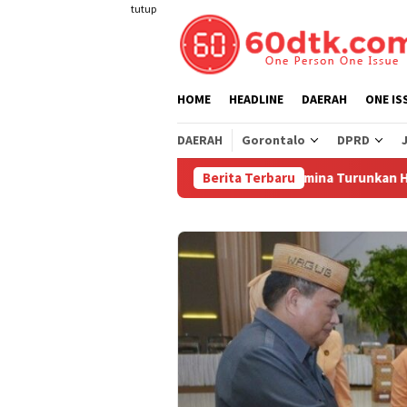
Loncat
tutup
ke
konten
HOME
HEADLINE
DAERAH
ONE IS
DAERAH
Gorontalo
DPRD
Berita Terbaru
Pertamina Turunkan Harga Perta