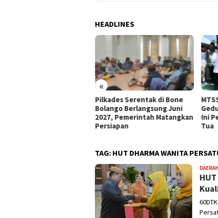
HEADLINES
«
e Bolango Usul Anggaran
Pilkades Serentak di Bone
MTSS
 Kemendagri untuk
Bolango Berlangsung Juni
Gedu
nataan Desa
2027, Pemerintah Matangkan
Ini 
Persiapan
Tua
TAG:
HUT DHARMA WANITA PERSA
DAERA
HUT 
Kual
60DTK
Persat