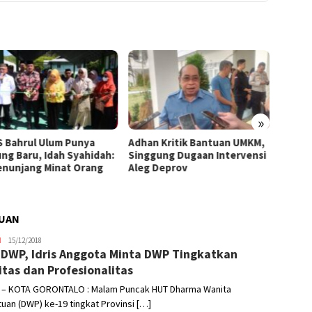
»
 Bahrul Ulum Punya
Adhan Kritik Bantuan UMKM,
395 U
ng Baru, Idah Syahidah:
Singgung Dugaan Intervensi
Terima
Penunjang Minat Orang
Aleg Deprov
Syahid
Starte
TUAN
H
Admin
15/12/2018
DWP, Idris Anggota Minta DWP Tingkatkan
itas dan Profesionalitas
 – KOTA GORONTALO : Malam Puncak HUT Dharma Wanita
uan (DWP) ke-19 tingkat Provinsi […]