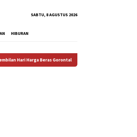
tutup
SABTU, 8 AGUSTUS 2026
AN
HIBURAN
ri Harga Beras Gorontalo Termahal di Indonesia, Pemprov Tidak