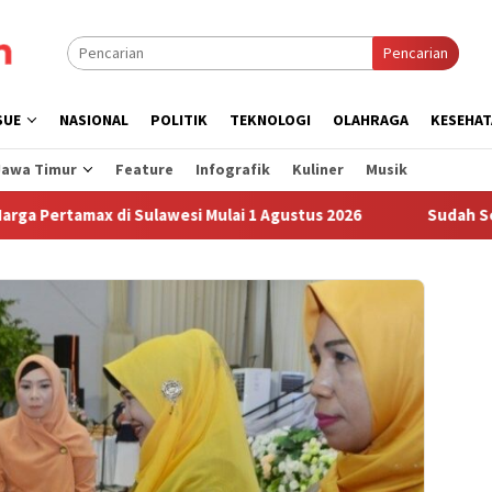
Pencarian
SUE
NASIONAL
POLITIK
TEKNOLOGI
OLAHRAGA
KESEHAT
Jawa Timur
Feature
Infografik
Kuliner
Musik
max di Sulawesi Mulai 1 Agustus 2026
Sudah Sembilan Ha