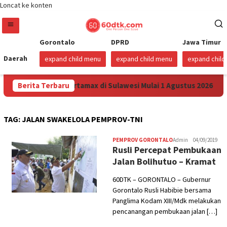
Loncat ke konten
Gorontalo
DPRD
Jawa Timur
Daerah
expand child menu
expand child menu
expand chil
 Turunkan Harga Pertamax di Sulawesi Mulai 1 Agustus 2026
Berita Terbaru
TAG:
JALAN SWAKELOLA PEMPROV-TNI
PEMPROV GORONTALO
Admin
04/09/2019
Rusli Percepat Pembukaan
Jalan Bolihutuo – Kramat
60DTK – GORONTALO – Gubernur
Gorontalo Rusli Habibie bersama
Panglima Kodam XIII/Mdk melakukan
pencanangan pembukaan jalan […]