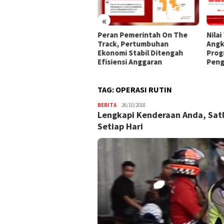
«
 Kota Gorontalo
Peran Pemerintah On The
Nilai
ialisasikan 45 Kriteria
Track, Pertumbuhan
Angk
erima Bantuan Sosial
Ekonomi Stabil Ditengah
Prog
Efisiensi Anggaran
Peng
TAG:
OPERASI RUTIN
BERITA
Admin
26/10/2018
Lengkapi Kenderaan Anda, Satl
Setiap Hari