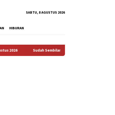
tutup
SABTU, 8 AGUSTUS 2026
AN
HIBURAN
Sudah Sembilan Hari Harga Beras Gorontalo Termahal di 