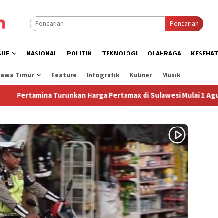
Pencarian
SUE
NASIONAL
POLITIK
TEKNOLOGI
OLAHRAGA
KESEHAT
Jawa Timur
Feature
Infografik
Kuliner
Musik
mina Turunkan Harga Pertamax di Sulawesi Mulai 1 Agustus 2026