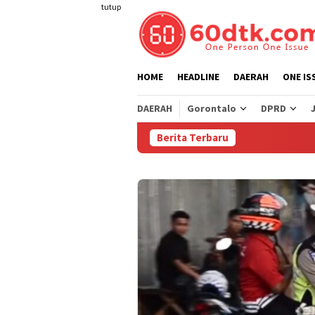
Loncat
tutup
ke
konten
HOME
HEADLINE
DAERAH
ONE IS
DAERAH
Gorontalo
DPRD
Berita Terbaru
Perta