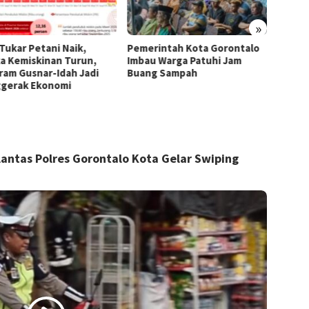
»
 Tukar Petani Naik,
Pemerintah Kota Gorontalo
Di Ten
a Kemiskinan Turun,
Imbau Warga Patuhi Jam
Region
ram Gusnar-Idah Jadi
Buang Sampah
Tumbuh
gerak Ekonomi
Sulaw
antas Polres Gorontalo Kota Gelar Swiping