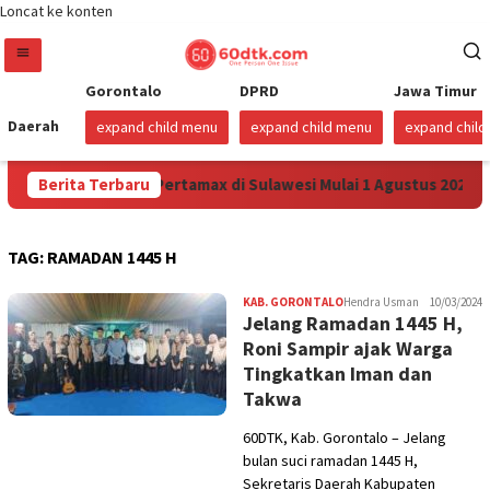
Loncat ke konten
Gorontalo
DPRD
Jawa Timur
Daerah
expand child menu
expand child menu
expand chil
na Turunkan Harga Pertamax di Sulawesi Mulai 1 Agustus 2026
Berita Terbaru
TAG:
RAMADAN 1445 H
KAB. GORONTALO
Hendra Usman
10/03/2024
Jelang Ramadan 1445 H,
Roni Sampir ajak Warga
Tingkatkan Iman dan
Takwa
60DTK, Kab. Gorontalo – Jelang
bulan suci ramadan 1445 H,
Sekretaris Daerah Kabupaten