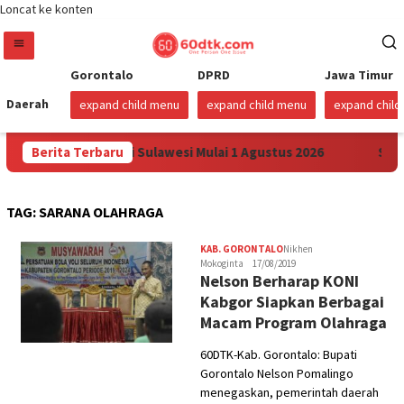
Loncat ke konten
Gorontalo
DPRD
Jawa Timur
Daerah
expand child menu
expand child menu
expand chil
 Harga Pertamax di Sulawesi Mulai 1 Agustus 2026
Berita Terbaru
Sudah
TAG:
SARANA OLAHRAGA
KAB. GORONTALO
Nikhen
Mokoginta
17/08/2019
Nelson Berharap KONI
Kabgor Siapkan Berbagai
Macam Program Olahraga
60DTK-Kab. Gorontalo: Bupati
Gorontalo Nelson Pomalingo
menegaskan, pemerintah daerah