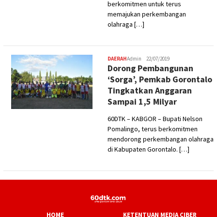
berkomitmen untuk terus
memajukan perkembangan
olahraga […]
DAERAH
Admin
22/07/2019
Dorong Pembangunan
‘Sorga’, Pemkab Gorontalo
Tingkatkan Anggaran
Sampai 1,5 Milyar
60DTK – KABGOR – Bupati Nelson
Pomalingo, terus berkomitmen
mendorong perkembangan olahraga
di Kabupaten Gorontalo. […]
HOME
KETENTUAN MEDIA CIBER