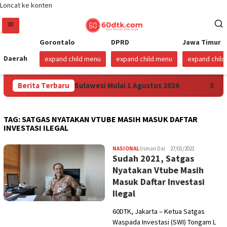
Loncat ke konten
Gorontalo
DPRD
Jawa Timur
Daerah
expand child menu
expand child menu
expand chil
 Harga Pertamax di Sulawesi Mulai 1 Agustus 2026
Berita Terbaru
Sudah
TAG:
SATGAS NYATAKAN VTUBE MASIH MASUK DAFTAR
INVESTASI ILEGAL
NASIONAL
Usman Dai
27/01/2021
Sudah 2021, Satgas
Nyatakan Vtube Masih
Masuk Daftar Investasi
Ilegal
60DTK, Jakarta – Ketua Satgas
Waspada Investasi (SWI) Tongam L