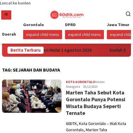
Loncat ke konten
Gorontalo
DPRD
Jawa Timur
Daerah
expand child menu
expand child menu
expand chil
 Pertamax di Sulawesi Mulai 1 Agustus 2026
Berita Terbaru
Sudah Sembi
TAG:
SEJARAH DAN BUDAYA
KOTA GORONTALO
Nikhen
Mokoginta
05/12/2023
Marten Taha Sebut Kota
Gorontalo Punya Potensi
Wisata Budaya Seperti
Ternate
60DTK, Kota Gorontalo – Wali Kota
Gorontalo, Marten Taha