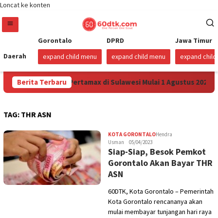
Loncat ke konten
Gorontalo
DPRD
Jawa Timur
Daerah
expand child menu
expand child menu
expand chil
na Turunkan Harga Pertamax di Sulawesi Mulai 1 Agustus 2026
Berita Terbaru
TAG:
THR ASN
KOTA GORONTALO
Hendra
Usman
05/04/2023
Siap-Siap, Besok Pemkot
Gorontalo Akan Bayar THR
ASN
60DTK, Kota Gorontalo – Pemerintah
Kota Gorontalo rencananya akan
mulai membayar tunjangan hari raya