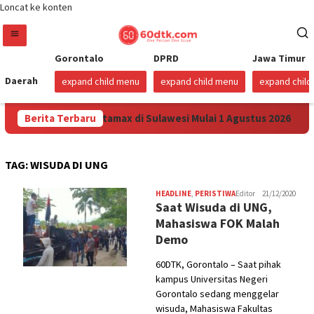
Loncat ke konten
Gorontalo
DPRD
Jawa Timur
Daerah
expand child menu
expand child menu
expand chil
Turunkan Harga Pertamax di Sulawesi Mulai 1 Agustus 2026
Berita Terbaru
TAG:
WISUDA DI UNG
HEADLINE
,
PERISTIWA
Editor
21/12/2020
Saat Wisuda di UNG,
Mahasiswa FOK Malah
Demo
60DTK, Gorontalo – Saat pihak
kampus Universitas Negeri
Gorontalo sedang menggelar
wisuda, Mahasiswa Fakultas