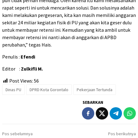
pun tidak pernah menduga. Oleh karena itu kami melaksanakan
rapat seperti ini untuk mencarikan solusi. Dan solusinya adalah
kami melakukan pergeseran, kita kan masih memiliki anggaran
sekitar 24 miliar kegiatan fisik di PU yang akan kita geser dulu
untuk membayar retensi ini. Kemudian yang kita ambil untuk
membayar retensi ini nanti akan di anggarkan di APBD
perubahan,” tegas Hais.
Penulis :
Efendi
Editor :
Zulkifli M.
Post Views:
56
Dinas PU
DPRD Kota Gorontalo
Pekerjaan Tertunda
SEBARKAN
Navigasi
Pos sebelumnya
Pos berikutnya