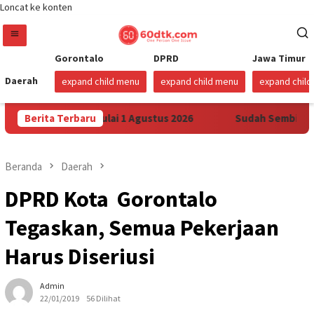
Loncat ke konten
Gorontalo
DPRD
Jawa Timur
Daerah
expand child menu
expand child menu
expand chil
x di Sulawesi Mulai 1 Agustus 2026
Berita Terbaru
Sudah Sembilan Hari 
Beranda
Daerah
DPRD Kota Gorontalo
Tegaskan, Semua Pekerjaan
Harus Diseriusi
Admin
22/01/2019
56 Dilihat