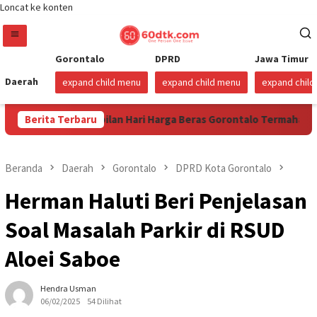
Loncat ke konten
Gorontalo
DPRD
Jawa Timur
Daerah
expand child menu
expand child menu
expand chil
Sudah Sembilan Hari Harga Beras Gorontalo Termahal di Ind
Berita Terbaru
Beranda
Daerah
Gorontalo
DPRD Kota Gorontalo
Herman Haluti Beri Penjelasan
Soal Masalah Parkir di RSUD
Aloei Saboe
Hendra Usman
06/02/2025
54 Dilihat