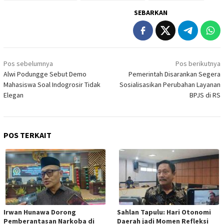
SEBARKAN
Navigasi
Pos sebelumnya
Pos berikutnya
pos
Alwi Podungge Sebut Demo
Pemerintah Disarankan Segera
Mahasiswa Soal Indogrosir Tidak
Sosialisasikan Perubahan Layanan
Elegan
BPJS di RS
POS TERKAIT
Irwan Hunawa Dorong
Sahlan Tapulu: Hari Otonomi
Pemberantasan Narkoba di
Daerah jadi Momen Refleksi