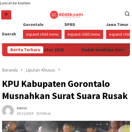
Loncat ke konten
Gorontalo
DPRD
Jawa Timur
Daerah
expand child menu
expand child menu
expand chil
lawesi Mulai 1 Agustus 2026
Berita Terbaru
Sudah Sembilan Hari Harga 
Beranda
Liputan-Khusus
KPU Kabupaten Gorontalo
Musnahkan Surat Suara Rusak
Admin
26/11/2024
52 Dilihat