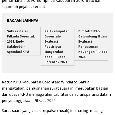
pemusnahan itu Forkompinda Kabupaten Gorontalo dan
sejumlah pejabat terkait.
BACAAN LAINNYA
Sukses Gelar
KPU Kabupaten
Bimtek SITAB
Pilkada Serentak
Gorontalo
Gelombang II dan
2024, Rudy
Evaluasi
Evaluasi
Salahuddin
Pastisipasi
Penyusunan
Apresiasi KPU
Masyarakat
Keuangan Pilkada
pada Pilkada
2024
Serentak 2024
Ketua KPU Kabupaten Gorontalo Windarto Bahua
mengatakan, pemusnahan surat suara ini merupakan bagian
dari upaya KPU menjaga akuntabilitas dan transparansi dalam
penyelenggaraan Pilkada 2024.
Surat suara yang tidak terpakai (rusak) ini masing-masing