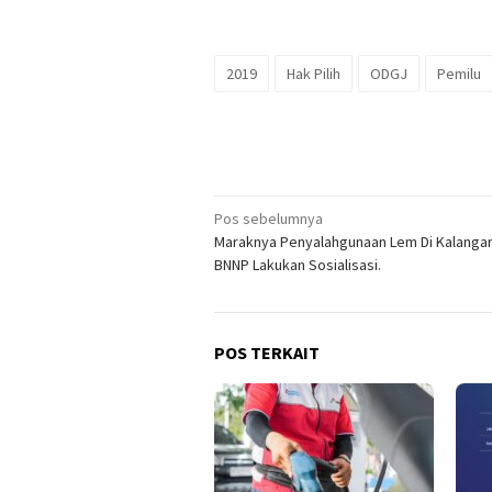
2019
Hak Pilih
ODGJ
Pemilu
Navigasi
Pos sebelumnya
Maraknya Penyalahgunaan Lem Di Kalanga
pos
BNNP Lakukan Sosialisasi.
POS TERKAIT