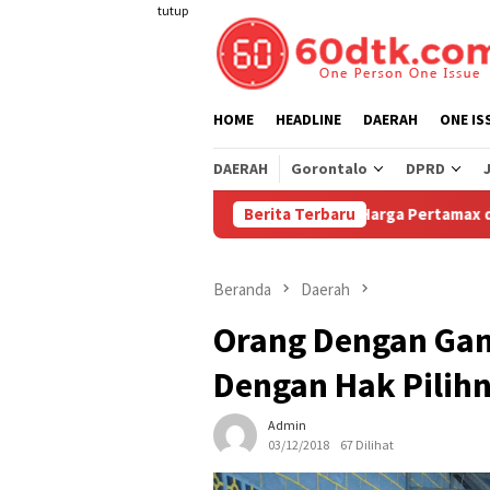
Loncat
tutup
ke
konten
HOME
HEADLINE
DAERAH
ONE IS
DAERAH
Gorontalo
DPRD
Pertamina Turunkan Harga Pertamax di Sulawesi Mul
Berita Terbaru
Beranda
Daerah
Orang Dengan Ga
Dengan Hak Pilihn
Admin
03/12/2018
67 Dilihat