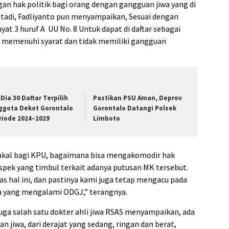
gan hak politik bagi orang dengan gangguan jiwa yang di
e tadi, Fadliyanto pun menyampaikan, Sesuai dengan
at 3 huruf A UU No. 8 Untuk dapat di daftar sebagai
s memenuhi syarat dan tidak memiliki gangguan
 Dia 30 Daftar Terpilih
Pastikan PSU Aman, Deprov
ggota Dekot Gorontalo
Gorontalo Datangi Polsek
riode 2024–2029
Limboto
 bakal bagi KPU, bagaimana bisa mengakomodir hak
pek yang timbul terkait adanya putusan MK tersebut.
 hal ini, dan pastinya kami juga tetap mengacu pada
 yang mengalami ODGJ,” terangnya.
ga salah satu dokter ahli jiwa RSAS menyampaikan, ada
 jiwa, dari derajat yang sedang, ringan dan berat,