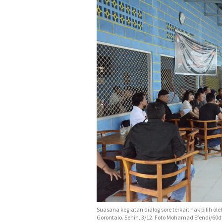
Suasana kegiatan dialog sore terkait hak pilih 
Gorontalo. Senin, 3/12. Foto Mohamad Efendi/60