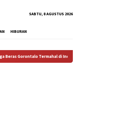
tutup
SABTU, 8 AGUSTUS 2026
AN
HIBURAN
talo Termahal di Indonesia, Pemprov Tidak Punya Solusi?