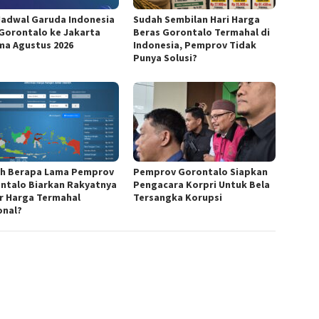
Jadwal Garuda Indonesia
Sudah Sembilan Hari Harga
 Gorontalo ke Jakarta
Beras Gorontalo Termahal di
ma Agustus 2026
Indonesia, Pemprov Tidak
Punya Solusi?
h Berapa Lama Pemprov
Pemprov Gorontalo Siapkan
ntalo Biarkan Rakyatnya
Pengacara Korpri Untuk Bela
r Harga Termahal
Tersangka Korupsi
onal?