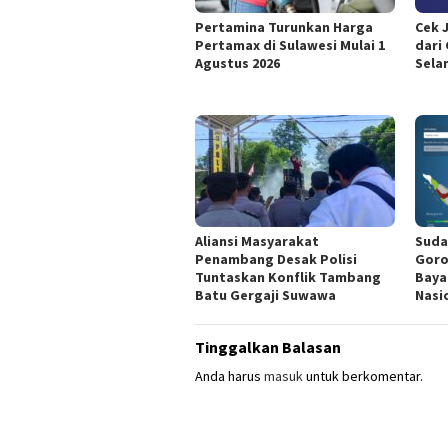
Pertamina Turunkan Harga
Cek 
Pertamax di Sulawesi Mulai 1
dari
Agustus 2026
Sela
Aliansi Masyarakat
Suda
Penambang Desak Polisi
Goro
Tuntaskan Konflik Tambang
Baya
Batu Gergaji Suwawa
Nasi
Tinggalkan Balasan
Anda harus
masuk
untuk berkomentar.