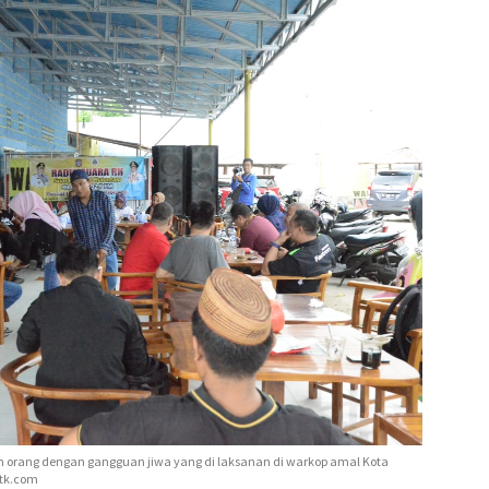
oleh orang dengan gangguan jiwa yang di laksanan di warkop amal Kota
dtk.com