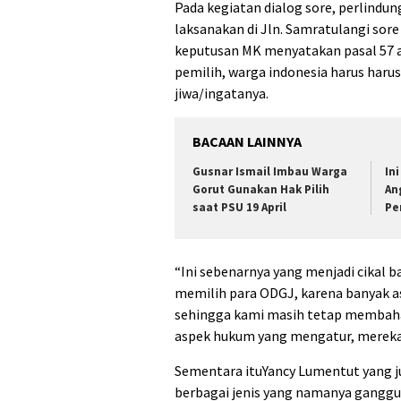
Pada kegiatan dialog sore, perlindun
laksanakan di Jln. Samratulangi sor
keputusan MK menyatakan pasal 57 ay
pemilih, warga indonesia harus haru
jiwa/ingatanya.
BACAAN LAINNYA
Gusnar Ismail Imbau Warga
Ini
Gorut Gunakan Hak Pilih
An
saat PSU 19 April
Pe
“Ini sebenarnya yang menjadi cikal
memilih para ODGJ, karena banyak as
sehingga kami masih tetap membahas
aspek hukum yang mengatur, mereka
Sementara ituYancy Lumentut yang ju
berbagai jenis yang namanya gangguan