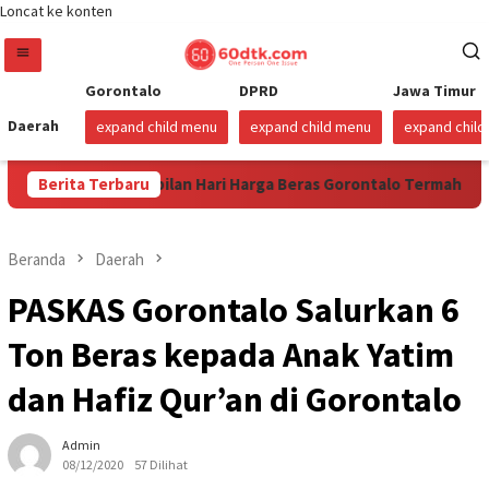
Loncat ke konten
Gorontalo
DPRD
Jawa Timur
Daerah
expand child menu
expand child menu
expand chil
Berita Terbaru
Sudah Sembilan Hari Harga Beras Gorontalo Termahal di In
Beranda
Daerah
PASKAS Gorontalo Salurkan 6
Ton Beras kepada Anak Yatim
dan Hafiz Qur’an di Gorontalo
Admin
08/12/2020
57 Dilihat