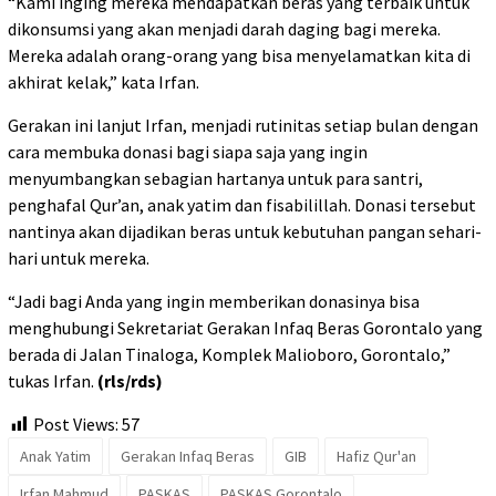
“Kami inging mereka mendapatkan beras yang terbaik untuk
dikonsumsi yang akan menjadi darah daging bagi mereka.
Mereka adalah orang-orang yang bisa menyelamatkan kita di
akhirat kelak,” kata Irfan.
Gerakan ini lanjut Irfan, menjadi rutinitas setiap bulan dengan
cara membuka donasi bagi siapa saja yang ingin
menyumbangkan sebagian hartanya untuk para santri,
penghafal Qur’an, anak yatim dan fisabilillah. Donasi tersebut
nantinya akan dijadikan beras untuk kebutuhan pangan sehari-
hari untuk mereka.
“Jadi bagi Anda yang ingin memberikan donasinya bisa
menghubungi Sekretariat Gerakan Infaq Beras Gorontalo yang
berada di Jalan Tinaloga, Komplek Malioboro, Gorontalo,”
tukas Irfan.
(rls/rds)
Post Views:
57
Anak Yatim
Gerakan Infaq Beras
GIB
Hafiz Qur'an
Irfan Mahmud
PASKAS
PASKAS Gorontalo