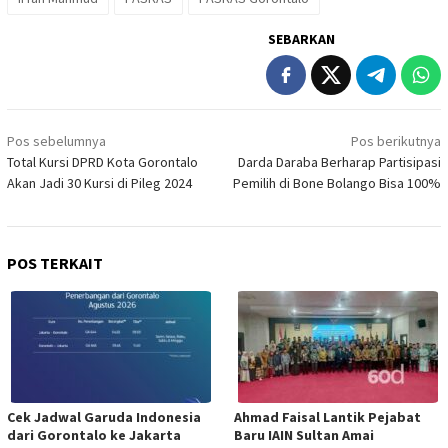
SEBARKAN
Navigasi
Pos sebelumnya
Pos berikutnya
pos
Total Kursi DPRD Kota Gorontalo
Darda Daraba Berharap Partisipasi
Akan Jadi 30 Kursi di Pileg 2024
Pemilih di Bone Bolango Bisa 100%
POS TERKAIT
Cek Jadwal Garuda Indonesia
Ahmad Faisal Lantik Pejabat
dari Gorontalo ke Jakarta
Baru IAIN Sultan Amai