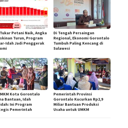
 Tukar Petani Naik, Angka
Di Tengah Persaingan
skinan Turun, Program
Regional, Ekonomi Gorontalo
ar-Idah Jadi Penggerak
Tumbuh Paling Kencang di
omi
Sulawesi
UMKM Kota Gorontalo
Pemerintah Provinsi
ma Bantuan, Idah
Gorontalo Kucurkan Rp2,9
idah: Ini Program
Miliar Bantuan Produksi
tegis Pemerintah
Usaha untuk UMKM