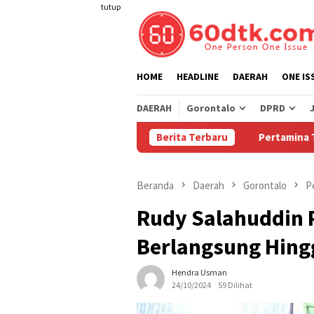
Loncat
tutup
ke
konten
HOME
HEADLINE
DAERAH
ONE IS
DAERAH
Gorontalo
DPRD
Berita Terbaru
Pertamina Turunkan Harga
Beranda
Daerah
Gorontalo
P
Rudy Salahuddin 
Berlangsung Hing
Hendra Usman
24/10/2024
59 Dilihat