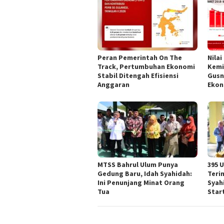
Peran Pemerintah On The
Nilai
Track, Pertumbuhan Ekonomi
Kemi
Stabil Ditengah Efisiensi
Gusn
Anggaran
Ekon
MTSS Bahrul Ulum Punya
395 
Gedung Baru, Idah Syahidah:
Teri
Ini Penunjang Minat Orang
Syah
Tua
Star