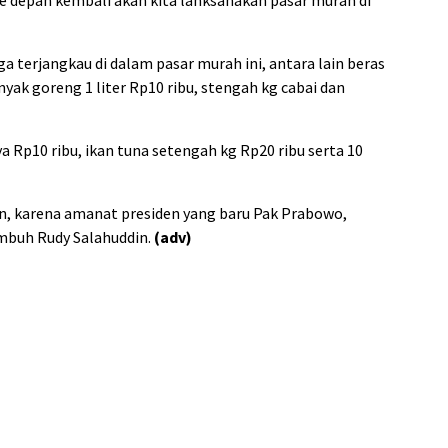
ke depan kembali akan kita lanksanakan pasar murah di
 terjangkau di dalam pasar murah ini, antara lain beras
yak goreng 1 liter Rp10 ribu, stengah kg cabai dan
a Rp10 ribu, ikan tuna setengah kg Rp20 ribu serta 10
un, karena amanat presiden yang baru Pak Prabowo,
imbuh Rudy Salahuddin.
(adv)