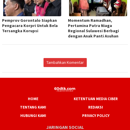
Pemprov Gorontalo Siapkan
Momentum Ramadhan,
Pengacara Korpri Untuk Bela
Pertamina Patra Niaga
Tersangka Korupsi
Regional Sulawesi Berbagi
dengan Anak Panti Asuhan
Tambahkan Komentar
HOME
KETENTUAN MEDIA CIBER
TENTANG KAMI
REDAKSI
HUBUNGI KAMI
PRIVACY POLICY
JARINGAN SOCIAL