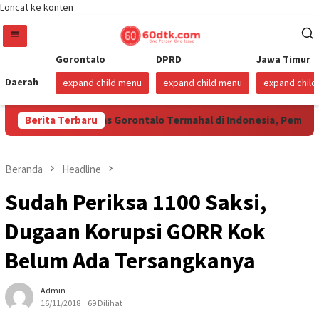
Loncat ke konten
Gorontalo
DPRD
Jawa Timur
Daerah
expand child menu
expand child menu
expand chil
 Hari Harga Beras Gorontalo Termahal di Indonesia, Pemprov Tid
Berita Terbaru
Beranda
Headline
Sudah Periksa 1100 Saksi,
Dugaan Korupsi GORR Kok
Belum Ada Tersangkanya
Admin
16/11/2018
69 Dilihat