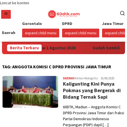
Loncat ke konten
Gorontalo
DPRD
Jawa Timur
Daerah
expand child menu
expand child menu
expand chil
max di Sulawesi Mulai 1 Agustus 2026
Berita Terbaru
Sudah Sembilan Har
TAG:
ANGGOTA KOMISI C DPRD PROVINSI JAWA TIMUR
DAERAH
Nikhen Mokoginta
18/06/2020
Kaligunting Kini Punya
Pokmas yang Bergerak di
Bidang Ternak Sapi
60DTK, Madiun – Anggota Komisi C
DPRD Provinsi Jawa Timur dari fraksi
Partai Demokrasi Indonesia
Perjuangan (PDIP) dapil […]