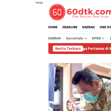
Loncat
tutup
ke
konten
HOME
HEADLINE
DAERAH
ONE IS
DAERAH
Gorontalo
DPRD
Pertamina Turunkan Harga Pertamax di Sulawesi M
Berita Terbaru