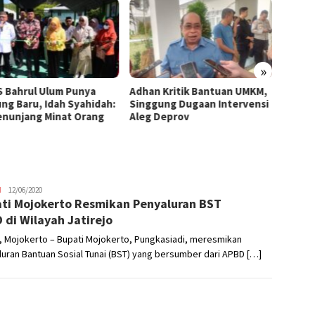
»
 Bahrul Ulum Punya
Adhan Kritik Bantuan UMKM,
395 U
ng Baru, Idah Syahidah:
Singgung Dugaan Intervensi
Terima
Penunjang Minat Orang
Aleg Deprov
Syahid
Starte
H
Nikhen
12/06/2020
ti Mojokerto Resmikan Penyaluran BST
Mokoginta
 di Wilayah Jatirejo
, Mojokerto – Bupati Mojokerto, Pungkasiadi, meresmikan
uran Bantuan Sosial Tunai (BST) yang bersumber dari APBD […]