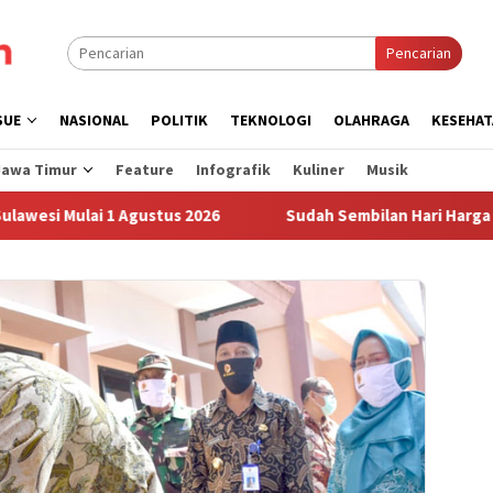
Pencarian
SUE
NASIONAL
POLITIK
TEKNOLOGI
OLAHRAGA
KESEHAT
Jawa Timur
Feature
Infografik
Kuliner
Musik
ulai 1 Agustus 2026
Sudah Sembilan Hari Harga Beras Go