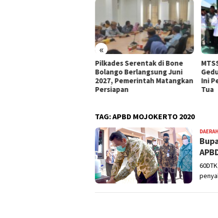
«
e Bolango Usul Anggaran
Pilkades Serentak di Bone
MTSS
 Kemendagri untuk
Bolango Berlangsung Juni
Gedu
nataan Desa
2027, Pemerintah Matangkan
Ini 
Persiapan
Tua
TAG:
APBD MOJOKERTO 2020
DAERA
Bupa
APBD
60DTK
penyal