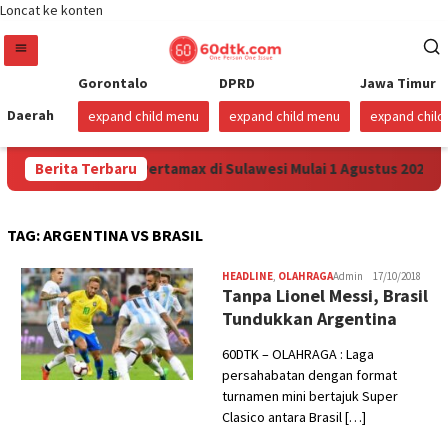
Loncat ke konten
Gorontalo
DPRD
Jawa Timur
Daerah
expand child menu
expand child menu
expand chil
na Turunkan Harga Pertamax di Sulawesi Mulai 1 Agustus 2026
Berita Terbaru
TAG:
ARGENTINA VS BRASIL
HEADLINE
,
OLAHRAGA
Admin
17/10/2018
Tanpa Lionel Messi, Brasil
Tundukkan Argentina
60DTK – OLAHRAGA : Laga
persahabatan dengan format
turnamen mini bertajuk Super
Clasico antara Brasil […]