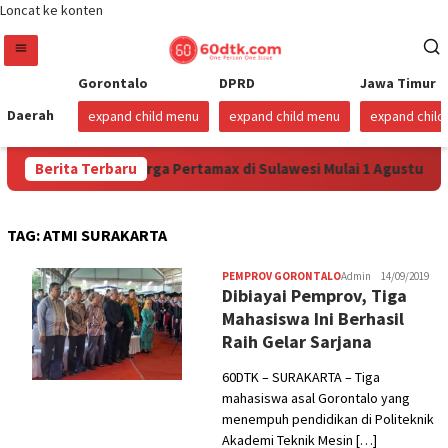
Loncat ke konten
Gorontalo
DPRD
Jawa Timur
Daerah
expand child menu
expand child menu
expand chil
tamina Turunkan Harga Pertamax di Sulawesi Mulai 1 Agustus 20
Berita Terbaru
TAG:
ATMI SURAKARTA
PEMPROV GORONTALO
Admin
14/09/2019
Dibiayai Pemprov, Tiga
Mahasiswa Ini Berhasil
Raih Gelar Sarjana
60DTK – SURAKARTA – Tiga
mahasiswa asal Gorontalo yang
menempuh pendidikan di Politeknik
Akademi Teknik Mesin […]