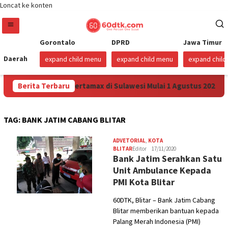
Loncat ke konten
Gorontalo
DPRD
Jawa Timur
Daerah
expand child menu
expand child menu
expand chil
na Turunkan Harga Pertamax di Sulawesi Mulai 1 Agustus 2026
Berita Terbaru
TAG:
BANK JATIM CABANG BLITAR
ADVETORIAL
,
KOTA
BLITAR
Editor
17/11/2020
Bank Jatim Serahkan Satu
Unit Ambulance Kepada
PMI Kota Blitar
60DTK, Blitar – Bank Jatim Cabang
Blitar memberikan bantuan kepada
Palang Merah Indonesia (PMI)