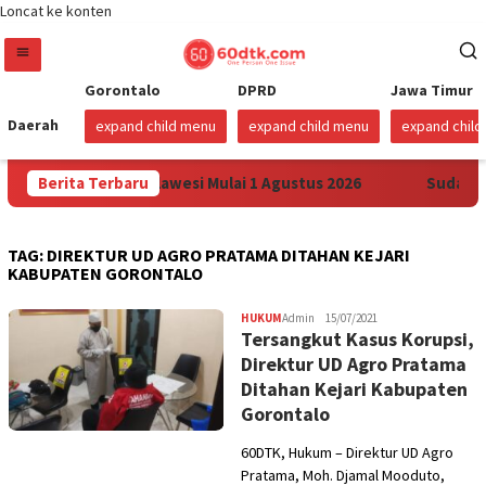
Loncat ke konten
Gorontalo
DPRD
Jawa Timur
Daerah
expand child menu
expand child menu
expand chil
rga Pertamax di Sulawesi Mulai 1 Agustus 2026
Berita Terbaru
Sudah Se
TAG:
DIREKTUR UD AGRO PRATAMA DITAHAN KEJARI
KABUPATEN GORONTALO
HUKUM
Admin
15/07/2021
Tersangkut Kasus Korupsi,
Direktur UD Agro Pratama
Ditahan Kejari Kabupaten
Gorontalo
60DTK, Hukum – Direktur UD Agro
Pratama, Moh. Djamal Mooduto,