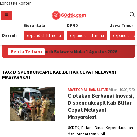
Loncat ke konten
Gorontalo
DPRD
Jawa Timur
Daerah
expand child menu
expand child menu
expand chil
nkan Harga Pertamax di Sulawesi Mulai 1 Agustus 2026
Berita Terbaru
S
TAG:
DISPENDUKCAPIL KAB.BLITAR CEPAT MELAYANI
MASYARAKAT
ADVETORIAL
,
KAB. BLITAR
Editor
10/09/2020
Ciptakan Berbagai Inovasi,
Dispendukcapil Kab.Blitar
Cepat Melayani
Masyarakat
60DTK, Blitar – Dinas Kependudukan
dan Pencatatan Sipil