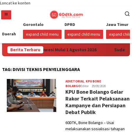
Loncat ke konten
Gorontalo
DPRD
Jawa Timur
Daerah
expand child menu
expand child menu
expand chil
ga Pertamax di Sulawesi Mulai 1 Agustus 2026
Berita Terbaru
Sudah Sem
TAG:
DIVISI TEKNIS PENYELENGGARA
ADVETORIAL
,
KPU BONE
BOLANGO
Editor
29/09/2020
KPU Bone Bolango Gelar
Rakor Terkait Pelaksanaan
Kampanye dan Persiapan
Debat Publik
60DTK, Bone Bolango – Usai
melaksanakan sosialisasi tahapan