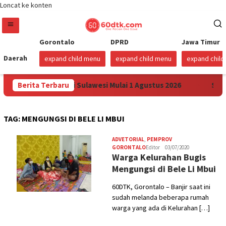
Loncat ke konten
Gorontalo
DPRD
Jawa Timur
Daerah
expand child menu
expand child menu
expand chil
n Harga Pertamax di Sulawesi Mulai 1 Agustus 2026
Berita Terbaru
Suda
TAG:
MENGUNGSI DI BELE LI MBUI
ADVETORIAL
,
PEMPROV
GORONTALO
Editor
03/07/2020
Warga Kelurahan Bugis
Mengungsi di Bele Li Mbui
60DTK, Gorontalo – Banjir saat ini
sudah melanda beberapa rumah
warga yang ada di Kelurahan […]