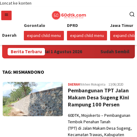
Loncat ke konten
Gorontalo
DPRD
Jawa Timur
Daerah
expand child menu
expand child menu
expand chil
max di Sulawesi Mulai 1 Agustus 2026
Berita Terbaru
Sudah Sembilan Ha
TAG:
MISMANDONO
DAERAH
Nikhen Mokoginta
13/06/2020
Pembangunan TPT Jalan
Makam Desa Sugeng Kini
Rampung 100 Persen
60DTK, Mojokerto – Pembangunan
Tembok Penahan Tanah
(TPT) di Jalan Makam Desa Sugeng,
Kecamatan Trawas, Kabupaten