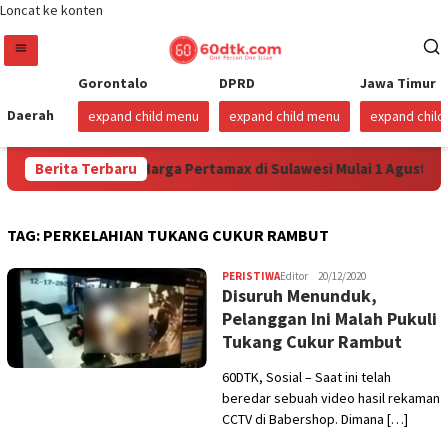
Loncat ke konten
Gorontalo
DPRD
Jawa Timur
Daerah
expand child menu
expand child menu
expand chil
ertamina Turunkan Harga Pertamax di Sulawesi Mulai 1 Agustus 
Berita Terbaru
TAG:
PERKELAHIAN TUKANG CUKUR RAMBUT
PERISTIWA
Editor
20/12/2020
Disuruh Menunduk,
Pelanggan Ini Malah Pukuli
Tukang Cukur Rambut
60DTK, Sosial – Saat ini telah
beredar sebuah video hasil rekaman
CCTV di Babershop. Dimana […]