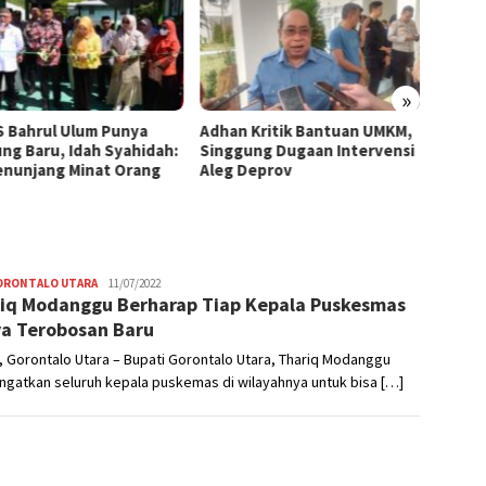
»
 Bahrul Ulum Punya
Adhan Kritik Bantuan UMKM,
395 U
ng Baru, Idah Syahidah:
Singgung Dugaan Intervensi
Terima
Penunjang Minat Orang
Aleg Deprov
Syahid
Starte
GORONTALO UTARA
Usman
11/07/2022
iq Modanggu Berharap Tiap Kepala Puskesmas
Dai
a Terobosan Baru
 Gorontalo Utara – Bupati Gorontalo Utara, Thariq Modanggu
gatkan seluruh kepala puskemas di wilayahnya untuk bisa […]