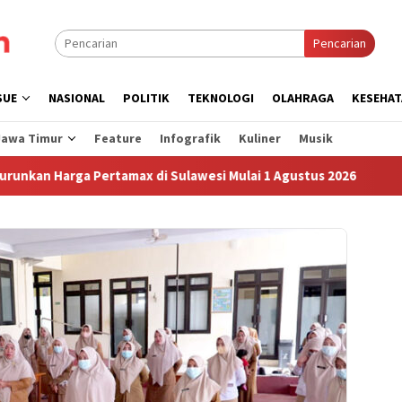
Pencarian
SUE
NASIONAL
POLITIK
TEKNOLOGI
OLAHRAGA
KESEHAT
Jawa Timur
Feature
Infografik
Kuliner
Musik
Harga Pertamax di Sulawesi Mulai 1 Agustus 2026
Sudah 