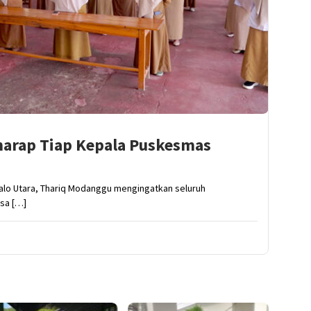
arap Tiap Kepala Puskesmas
talo Utara, Thariq Modanggu mengingatkan seluruh
isa […]