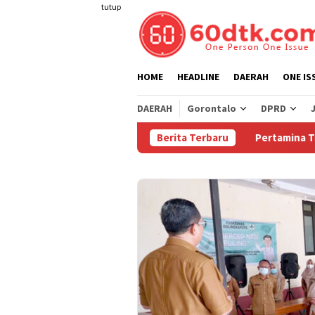
Loncat
tutup
ke
konten
HOME
HEADLINE
DAERAH
ONE IS
DAERAH
Gorontalo
DPRD
Berita Terbaru
Pertamina Turunkan 