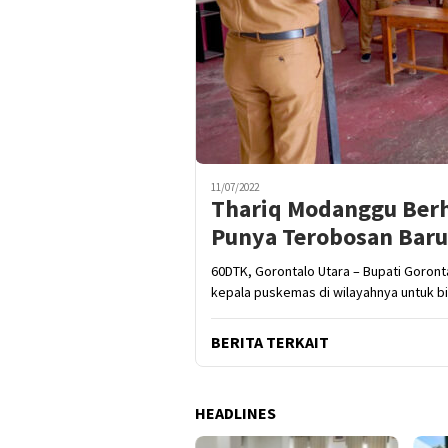
11/07/2022
Thariq Modanggu Berh
Punya Terobosan Baru
60DTK, Gorontalo Utara – Bupati Goron
kepala puskemas di wilayahnya untuk b
BERITA TERKAIT
HEADLINES