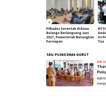
«
e Bolango Usul Anggaran
Pilkades Serentak di Bone
MTSS
 Kemendagri untuk
Bolango Berlangsung Juni
Gedu
nataan Desa
2027, Pemerintah Matangkan
Ini 
Persiapan
Tua
TAG:
PUSKESMAS GORUT
KAB. 
Thar
Puny
60DTK,
mengin