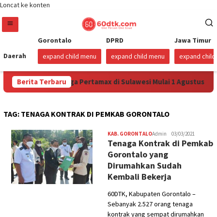
Loncat ke konten
Gorontalo
DPRD
Jawa Timur
Daerah
expand child menu
expand child menu
expand chil
amina Turunkan Harga Pertamax di Sulawesi Mulai 1 Agustus 202
Berita Terbaru
TAG:
TENAGA KONTRAK DI PEMKAB GORONTALO
KAB. GORONTALO
Admin
03/03/2021
Tenaga Kontrak di Pemkab
Gorontalo yang
Dirumahkan Sudah
Kembali Bekerja
60DTK, Kabupaten Gorontalo –
Sebanyak 2.527 orang tenaga
kontrak yang sempat dirumahkan