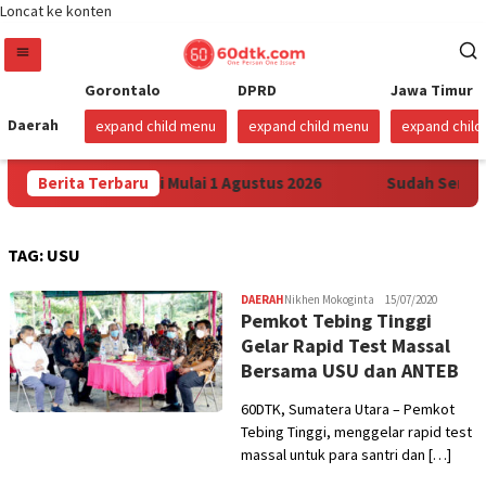
Loncat ke konten
Gorontalo
DPRD
Jawa Timur
Daerah
expand child menu
expand child menu
expand chil
ertamax di Sulawesi Mulai 1 Agustus 2026
Berita Terbaru
Sudah Sembila
TAG:
USU
DAERAH
Nikhen Mokoginta
15/07/2020
Pemkot Tebing Tinggi
Gelar Rapid Test Massal
Bersama USU dan ANTEB
60DTK, Sumatera Utara – Pemkot
Tebing Tinggi, menggelar rapid test
massal untuk para santri dan […]