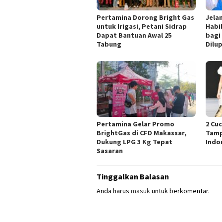
Pertamina Dorong Bright Gas
Jelan
untuk Irigasi, Petani Sidrap
Habi
Dapat Bantuan Awal 25
bagi
Tabung
Dilu
Pertamina Gelar Promo
2 Cu
BrightGas di CFD Makassar,
Tamp
Dukung LPG 3 Kg Tepat
Indo
Sasaran
Tinggalkan Balasan
Anda harus
masuk
untuk berkomentar.