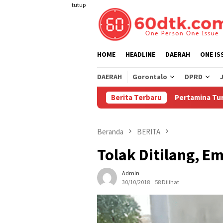
Loncat
tutup
ke
konten
HOME
HEADLINE
DAERAH
ONE IS
DAERAH
Gorontalo
DPRD
Berita Terbaru
Pertamina Turunkan Harga P
Beranda
BERITA
Tolak Ditilang, E
Admin
30/10/2018
58 Dilihat