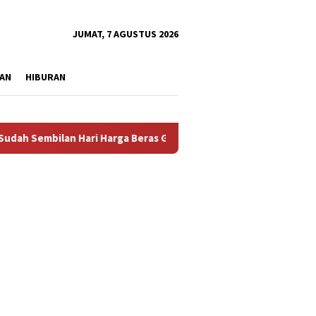
tutup
JUMAT, 7 AGUSTUS 2026
AN
HIBURAN
n Hari Harga Beras Gorontalo Termahal di Indonesia, Pemprov Ti