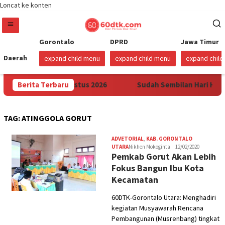
Loncat ke konten
Gorontalo
DPRD
Jawa Timur
Daerah
expand child menu
expand child menu
expand chil
Sulawesi Mulai 1 Agustus 2026
Berita Terbaru
Sudah Sembilan Hari Harga
TAG:
ATINGGOLA GORUT
ADVETORIAL
,
KAB. GORONTALO
UTARA
Nikhen Mokoginta
12/02/2020
Pemkab Gorut Akan Lebih
Fokus Bangun Ibu Kota
Kecamatan
60DTK-Gorontalo Utara: Menghadiri
kegiatan Musyawarah Rencana
Pembangunan (Musrenbang) tingkat