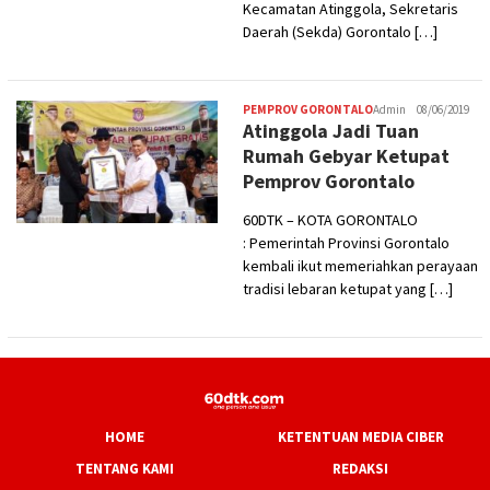
Kecamatan Atinggola, Sekretaris
Daerah (Sekda) Gorontalo […]
PEMPROV GORONTALO
Admin
08/06/2019
Atinggola Jadi Tuan
Rumah Gebyar Ketupat
Pemprov Gorontalo
60DTK – KOTA GORONTALO
: Pemerintah Provinsi Gorontalo
kembali ikut memeriahkan perayaan
tradisi lebaran ketupat yang […]
HOME
KETENTUAN MEDIA CIBER
TENTANG KAMI
REDAKSI