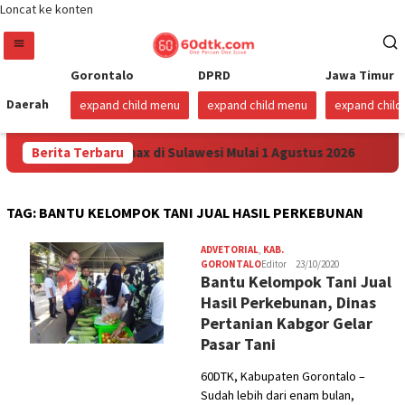
Loncat ke konten
Gorontalo
DPRD
Jawa Timur
Daerah
expand child menu
expand child menu
expand chil
unkan Harga Pertamax di Sulawesi Mulai 1 Agustus 2026
Berita Terbaru
TAG:
BANTU KELOMPOK TANI JUAL HASIL PERKEBUNAN
ADVETORIAL
,
KAB.
GORONTALO
Editor
23/10/2020
Bantu Kelompok Tani Jual
Hasil Perkebunan, Dinas
Pertanian Kabgor Gelar
Pasar Tani
60DTK, Kabupaten Gorontalo –
Sudah lebih dari enam bulan,