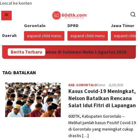
Loncat ke konten
Gorontalo
DPRD
Jawa Timur
Daerah
expand child menu
expand child menu
expand chil
Turunkan Harga Pertamax di Sulawesi Mulai 1 Agustus 2026
Berita Terbaru
TAG:
BATALKAN
KAB. GORONTALO
Editor
21/05/2020
Kasus Covid-19 Meningkat,
Nelson Batalkan Rencana
Salat Idul Fitri di Lapangan
60DTK, Kabupaten Gorontalo –
Melihat jumlah kasus Positif Covid-19
di Gorontalo yang meningkat cukup
drastis […]