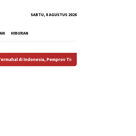
tutup
SABTU, 8 AGUSTUS 2026
AN
HIBURAN
ia, Pemprov Tidak Punya Solusi?
Aliansi Masyarakat Pe