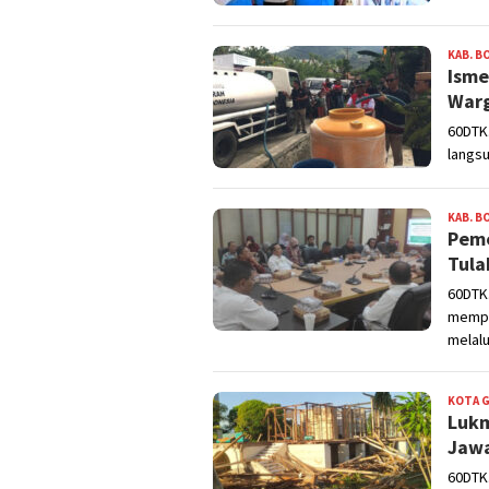
KAB. B
Isme
War
60DTK.
langsu
KAB. B
Peme
Tula
60DTK
mempe
melalu
KOTA 
Lukm
Jawa
60DTK