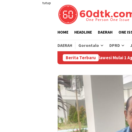
Loncat
tutup
ke
konten
HOME
HEADLINE
DAERAH
ONE IS
DAERAH
Gorontalo
DPRD
runkan Harga Pertamax di Sulawesi Mulai 1 Agustus 2026
Berita Terbaru