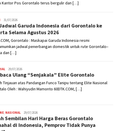
 Kantor Pos Gorontalo terus bergulir dan […]
H
Admin
31/07/2026
Jadwal Garuda Indonesia dari Gorontalo ke
rta Selama Agustus 2026
.COM, Gorontalo : Maskapai Garuda Indonesia resmi
mumkan jadwal penerbangan domestik untuk rute Gorontalo–
a dan […]
IAL
Admin
29/07/2026
aca Ulang “Senjakala” Elite Gorontalo
 Tinjauan atas Pandangan Funco Tanipu tentang Elite Nasional
talo Oleh : Wahiyudin Mamonto 60DTK.COM, […]
INE
,
NASIONAL
Admin
29/07/2026
h Sembilan Hari Harga Beras Gorontalo
ahal di Indonesia, Pemprov Tidak Punya