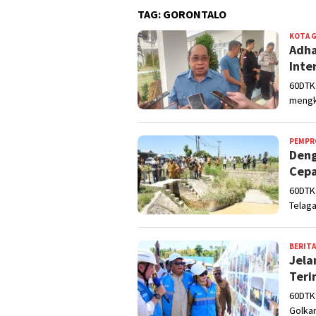
TAG:
GORONTALO
KOTA 
Adha
Inte
60DTK
mengk
PEMPR
Deng
Cepa
60DTK.
Telag
BERITA
Jela
Teri
60DTK.
Golkar