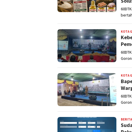
Solu
60DTK
bertah
KOTA 
Kebe
Peme
60DTK.
Goront
KOTA 
Bape
Warg
60DTK
Goron
BERITA
Suda
Raky