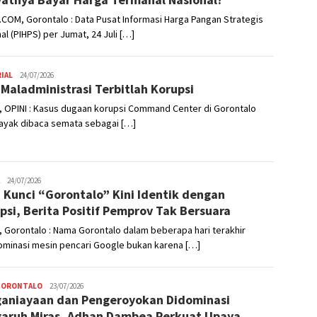
COM, Gorontalo : Data Pusat Informasi Harga Pangan Strategis
al (PIHPS) per Jumat, 24 Juli […]
IAL
Admin
24/07/2026
 Maladministrasi Terbitlah Korupsi
, OPINI : Kasus dugaan korupsi Command Center di Gorontalo
layak dibaca semata sebagai […]
Admin
24/07/2026
 Kunci “Gorontalo” Kini Identik dengan
psi, Berita Positif Pemprov Tak Bersuara
 Gorontalo : Nama Gorontalo dalam beberapa hari terakhir
minasi mesin pencari Google bukan karena […]
GORONTALO
Admin
23/07/2026
aniayaan dan Pengeroyokan Didominasi
aruh Miras, Adhan Dambea Perkuat Upaya