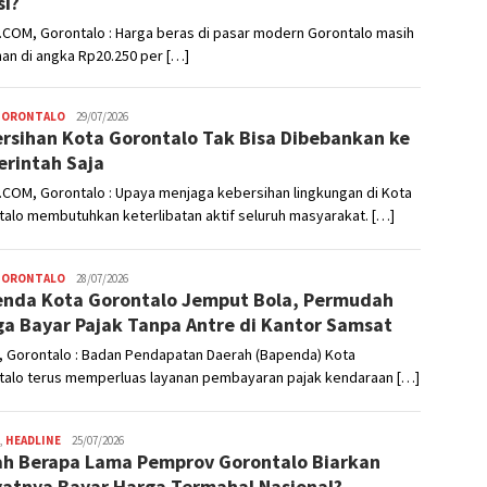
si?
.COM, Gorontalo : Harga beras di pasar modern Gorontalo masih
an di angka Rp20.250 per […]
GORONTALO
Admin
29/07/2026
rsihan Kota Gorontalo Tak Bisa Dibebankan ke
rintah Saja
COM, Gorontalo : Upaya menjaga kebersihan lingkungan di Kota
alo membutuhkan keterlibatan aktif seluruh masyarakat. […]
GORONTALO
Admin
28/07/2026
nda Kota Gorontalo Jemput Bola, Permudah
a Bayar Pajak Tanpa Antre di Kantor Samsat
, Gorontalo : Badan Pendapatan Daerah (Bapenda) Kota
talo terus memperluas layanan pembayaran pajak kendaraan […]
,
HEADLINE
Admin
25/07/2026
h Berapa Lama Pemprov Gorontalo Biarkan
atnya Bayar Harga Termahal Nasional?