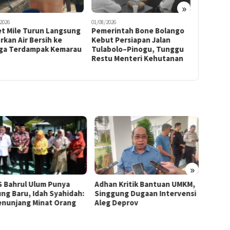
»
2026
01/08/2026
31/07/2026
erintah Bone Bolango
Lukman Kasim Sebut SK
Cek Jadw
ut Persiapan Jalan
Cagar Budaya Eks Rumah
Indonesi
abolo–Pinogu, Tunggu
Jawatan Kantor Pos Cacat
Jakarta 
tu Menteri Kehutanan
Formal
2026
»
n Kritik Bantuan UMKM,
395 UMKM Kota Gorontalo
Bone 
gung Dugaan Intervensi
Terima Bantuan, Idah
ke Ke
 Deprov
Syahidah: Ini Program
Penat
Startegis Pemerintah