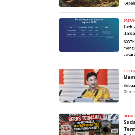
Kepala
DAERA
Cek 
Jaka
60DTK
mengu
Jakart
EDITOR
Memb
Sebuah
Goron
HEADL
Suda
Term