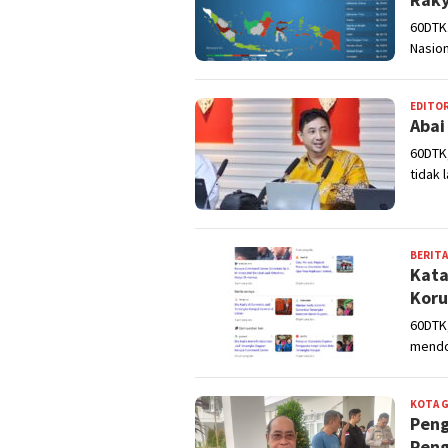
60DTK.
Nasion
EDITOR
Abai
60DTK
tidak 
BERITA
Kata
Koru
60DTK,
mendo
KOTA 
Peng
Peng