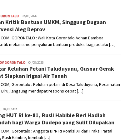
GORONTALO
Admin
07/08/2026
n Kritik Bantuan UMKM, Singgung Dugaan
rvensi Aleg Deprov
.COM, GORONTALO : Wali Kota Gorontalo Adhan Dambea
ritik mekanisme penyaluran bantuan produksi bagi pelaku […]
OV GORONTALO
Admin
04/08/2026
ar Keluhan Petani Taluduyunu, Gusnar Gerak
t Siapkan Irigasi Air Tanah
COM, Gorontalo : Keluhan petani di Desa Taluduyunu, Kecamatan
a Biru, langsung mendapat respons cepat […]
Admin
04/08/2026
ng HUT RI ke-81, Rusli Habibie Beri Hadiah
ndah bagi Warga Dudepo yang Sulit Dilupakan
COM, Gorontalo : Anggota DPR RI Komisi XII dari Fraksi Partai
, Rusli Habibie, kembali […]