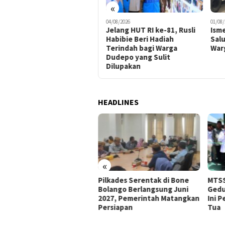
«
04/08/2026
01/08/2026
01/08/
Jelang HUT RI ke-81, Rusli
Ismet Mile Turun Langsung
Pem
Habibie Beri Hadiah
Salurkan Air Bersih ke
Keb
Terindah bagi Warga
Warga Terdampak Kemarau
Tul
Dudepo yang Sulit
Res
Dilupakan
HEADLINES
«
Adha
kades Serentak di Bone
MTSS Bahrul Ulum Punya
Sing
ango Berlangsung Juni
Gedung Baru, Idah Syahidah:
Aleg
7, Pemerintah Matangkan
Ini Penunjang Minat Orang
siapan
Tua