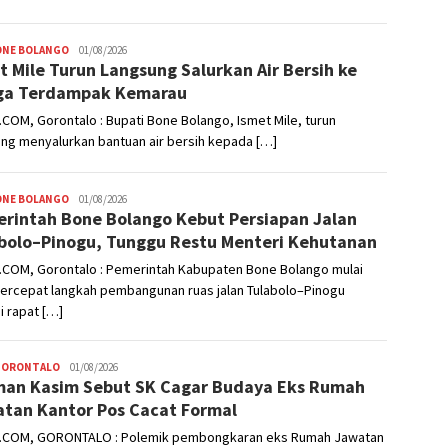
ONE BOLANGO
Admin
01/08/2026
t Mile Turun Langsung Salurkan Air Bersih ke
ga Terdampak Kemarau
COM, Gorontalo : Bupati Bone Bolango, Ismet Mile, turun
ng menyalurkan bantuan air bersih kepada […]
ONE BOLANGO
Admin
01/08/2026
rintah Bone Bolango Kebut Persiapan Jalan
bolo–Pinogu, Tunggu Restu Menteri Kehutanan
.COM, Gorontalo : Pemerintah Kabupaten Bone Bolango mulai
rcepat langkah pembangunan ruas jalan Tulabolo–Pinogu
i rapat […]
GORONTALO
Admin
01/08/2026
an Kasim Sebut SK Cagar Budaya Eks Rumah
tan Kantor Pos Cacat Formal
.COM, GORONTALO : Polemik pembongkaran eks Rumah Jawatan