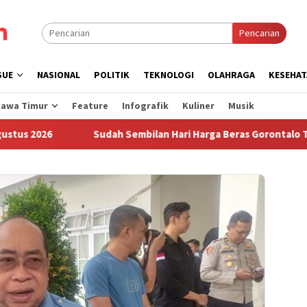
Pencarian
SUE
NASIONAL
POLITIK
TEKNOLOGI
OLAHRAGA
KESEHAT
Jawa Timur
Feature
Infografik
Kuliner
Musik
Sudah Sembilan Hari Harga Beras Gorontalo Termahal di Indones