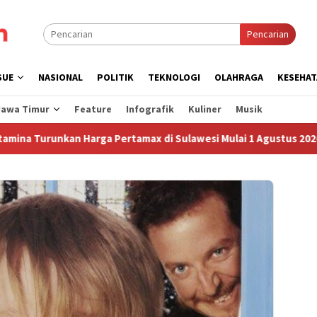
Pencarian
SUE
NASIONAL
POLITIK
TEKNOLOGI
OLAHRAGA
KESEHAT
Jawa Timur
Feature
Infografik
Kuliner
Musik
nkan Harga Pertamax di Sulawesi Mulai 1 Agustus 2026
S