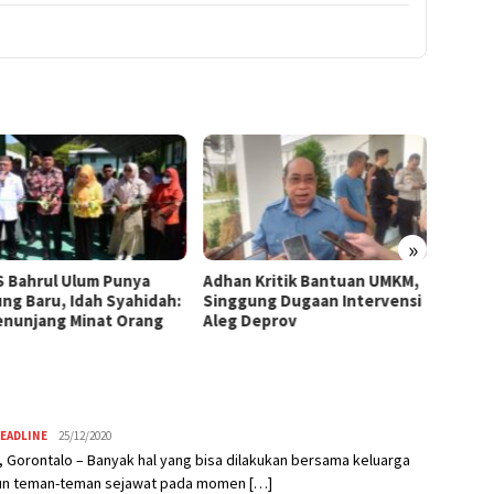
»
 Bahrul Ulum Punya
Adhan Kritik Bantuan UMKM,
395 U
ng Baru, Idah Syahidah:
Singgung Dugaan Intervensi
Terima
Penunjang Minat Orang
Aleg Deprov
Syahid
Starte
EADLINE
Admin
25/12/2020
 Gorontalo – Banyak hal yang bisa dilakukan bersama keluarga
n teman-teman sejawat pada momen […]