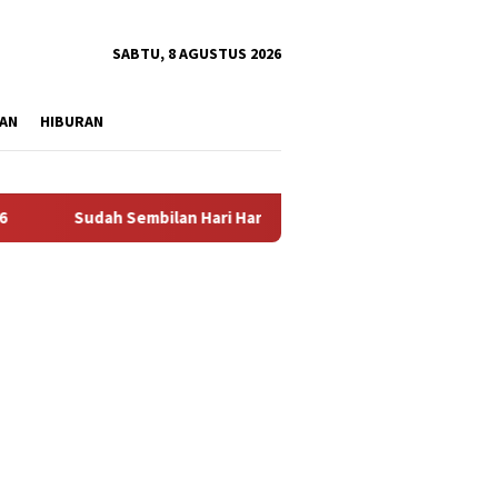
tutup
SABTU, 8 AGUSTUS 2026
AN
HIBURAN
udah Sembilan Hari Harga Beras Gorontalo Termahal di Indonesia