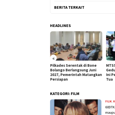
BERITA TERKAIT
HEADLINES
«
e Bolango Usul Anggaran
Pilkades Serentak di Bone
MTSS
 Kemendagri untuk
Bolango Berlangsung Juni
Gedu
nataan Desa
2027, Pemerintah Matangkan
Ini 
Persiapan
Tua
KATEGORI:
FILM
FILM
,
H
60DTK,
maupu