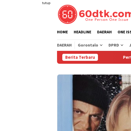
Loncat
tutup
ke
konten
HOME
HEADLINE
DAERAH
ONE IS
DAERAH
Gorontalo
DPRD
Berita Terbaru
Pertamina Turu