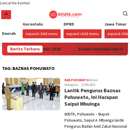
Loncat ke konten
Gorontalo
DPRD
Jawa Timur
Daerah
expand child menu
expand child menu
expand chil
ulawesi Mulai 1 Agustus 2026
Berita Terbaru
Sudah Sembilan Hari Harga
TAG:
BAZNAS POHUWATO
KAB POHUWATO
Nikhen
Mokoginta
27/09/2022
Lantik Pengurus Baznas
Pohuwato, Ini Harapan
Saipul Mbuinga
60DTK, Pohuwato – Bupati
Pohuwato, Saipul A. Mbuinga lantik
Pengurus Badan Amil Zakat Nasional