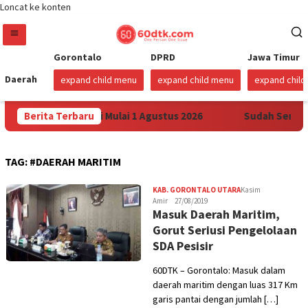
Loncat ke konten
Gorontalo
DPRD
Jawa Timur
Daerah
expand child menu
expand child menu
expand chil
ertamax di Sulawesi Mulai 1 Agustus 2026
Berita Terbaru
Sudah Sembila
TAG:
#DAERAH MARITIM
KAB. GORONTALO UTARA
Kasim
Amir
27/08/2019
Masuk Daerah Maritim,
Gorut Seriusi Pengelolaan
SDA Pesisir
60DTK – Gorontalo: Masuk dalam
daerah maritim dengan luas 317 Km
garis pantai dengan jumlah […]