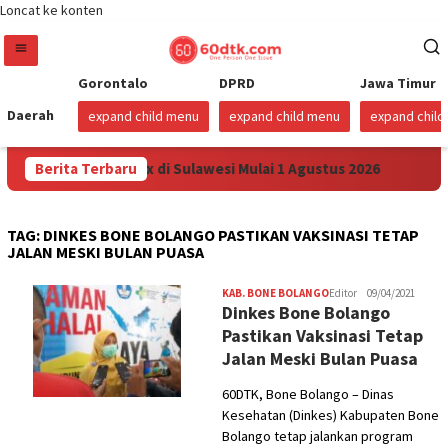
Loncat ke konten
Gorontalo
DPRD
Jawa Timur
Daerah
expand child menu
expand child menu
expand chil
nkan Harga Pertamax di Sulawesi Mulai 1 Agustus 2026
Berita Terbaru
Su
TAG:
DINKES BONE BOLANGO PASTIKAN VAKSINASI TETAP
JALAN MESKI BULAN PUASA
KAB. BONE BOLANGO
Editor
09/04/2021
Dinkes Bone Bolango
Pastikan Vaksinasi Tetap
Jalan Meski Bulan Puasa
60DTK, Bone Bolango – Dinas
Kesehatan (Dinkes) Kabupaten Bone
Bolango tetap jalankan program