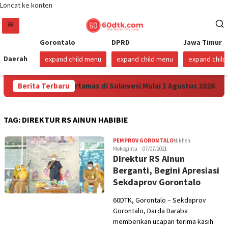
Loncat ke konten
Gorontalo
DPRD
Jawa Timur
Daerah
expand child menu
expand child menu
expand chil
 Turunkan Harga Pertamax di Sulawesi Mulai 1 Agustus 2026
Berita Terbaru
TAG:
DIREKTUR RS AINUN HABIBIE
PEMPROV GORONTALO
Nikhen
Mokoginta
07/07/2021
Direktur RS Ainun
Berganti, Begini Apresiasi
Sekdaprov Gorontalo
60DTK, Gorontalo – Sekdaprov
Gorontalo, Darda Daraba
memberikan ucapan terima kasih