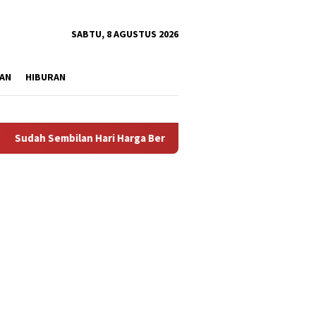
tutup
SABTU, 8 AGUSTUS 2026
AN
HIBURAN
Sembilan Hari Harga Beras Gorontalo Termahal di Indonesia, Pe