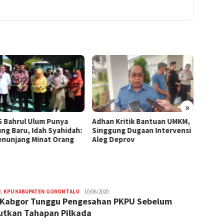
»
 Bahrul Ulum Punya
Adhan Kritik Bantuan UMKM,
395 U
ng Baru, Idah Syahidah:
Singgung Dugaan Intervensi
Terima
Penunjang Minat Orang
Aleg Deprov
Syahid
Starte
H
,
KPU KABUPATEN GORONTALO
Editor
10/06/2020
Kabgor Tunggu Pengesahan PKPU Sebelum
utkan Tahapan Pilkada