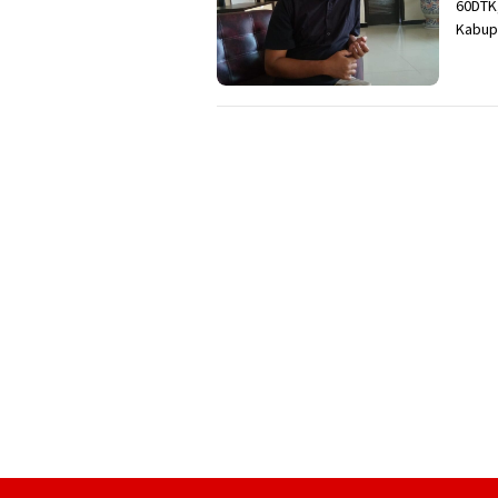
60DTK
Kabupa