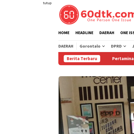
Loncat
tutup
ke
konten
HOME
HEADLINE
DAERAH
ONE IS
DAERAH
Gorontalo
DPRD
Berita Terbaru
Pertamina Turunkan 