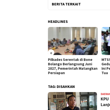
BERITA TERKAIT
HEADLINES
«
e Bolango Usul Anggaran
Pilkades Serentak di Bone
MTSS
 Kemendagri untuk
Bolango Berlangsung Juni
Gedu
nataan Desa
2027, Pemerintah Matangkan
Ini 
Persiapan
Tua
TAG:
DISAHKAN
DAERA
KPU 
Lanj