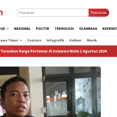
Pencarian
SUE
NASIONAL
POLITIK
TEKNOLOGI
OLAHRAGA
KESEHAT
Jawa Timur
Feature
Infografik
Kuliner
Musik
Harga Pertamax di Sulawesi Mulai 1 Agustus 2026
Sudah 