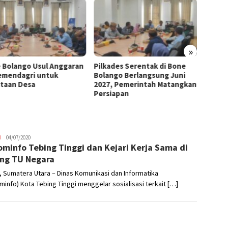
»
 Bolango Usul Anggaran
Pilkades Serentak di Bone
MTSS 
emendagri untuk
Bolango Berlangsung Juni
Gedung
taan Desa
2027, Pemerintah Matangkan
Ini Pe
Persiapan
Tua
H
Nikhen
04/07/2020
ominfo Tebing Tinggi dan Kejari Kerja Sama di
Mokoginta
ng TU Negara
 Sumatera Utara – Dinas Komunikasi dan Informatika
minfo) Kota Tebing Tinggi menggelar sosialisasi terkait […]