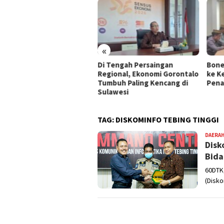
«
erintah Kota Gorontalo
Di Tengah Persaingan
Bone
au Warga Patuhi Jam
Regional, Ekonomi Gorontalo
ke K
ang Sampah
Tumbuh Paling Kencang di
Pena
Sulawesi
TAG:
DISKOMINFO TEBING TINGGI
DAERA
Disk
Bida
60DTK,
(Disko