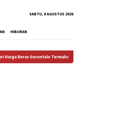
tutup
SABTU, 8 AGUSTUS 2026
AN
HIBURAN
Beras Gorontalo Termahal di Indonesia, Pemprov Tidak Punya So