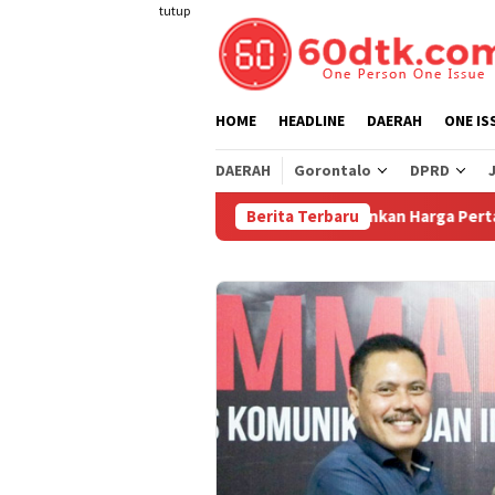
Loncat
tutup
ke
konten
HOME
HEADLINE
DAERAH
ONE IS
DAERAH
Gorontalo
DPRD
Pertamina Turunkan Harga Pertamax di S
Berita Terbaru