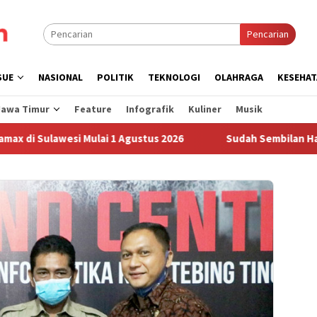
Pencarian
SUE
NASIONAL
POLITIK
TEKNOLOGI
OLAHRAGA
KESEHAT
Jawa Timur
Feature
Infografik
Kuliner
Musik
ulawesi Mulai 1 Agustus 2026
Sudah Sembilan Hari Harga 