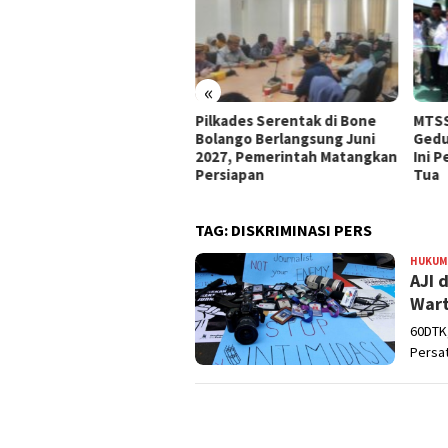
«
e Bolango Usul Anggaran
Pilkades Serentak di Bone
MTSS
 Kemendagri untuk
Bolango Berlangsung Juni
Gedu
nataan Desa
2027, Pemerintah Matangkan
Ini 
Persiapan
Tua
TAG:
DISKRIMINASI PERS
HUKUM
AJI 
Wart
60DTK,
Persat