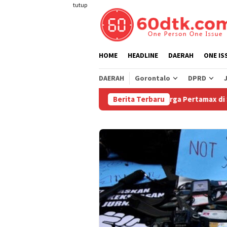
Loncat
tutup
ke
konten
HOME
HEADLINE
DAERAH
ONE IS
DAERAH
Gorontalo
DPRD
Pertamina Turunkan Harga Pertamax di Sulawesi
Berita Terbaru