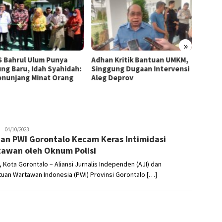
»
 Bahrul Ulum Punya
Adhan Kritik Bantuan UMKM,
395 U
ng Baru, Idah Syahidah:
Singgung Dugaan Intervensi
Terima
Penunjang Minat Orang
Aleg Deprov
Syahid
Starte
Nikhen
04/10/2023
dan PWI Gorontalo Kecam Keras Intimidasi
Mokoginta
awan oleh Oknum Polisi
 Kota Gorontalo – Aliansi Jurnalis Independen (AJI) dan
uan Wartawan Indonesia (PWI) Provinsi Gorontalo […]