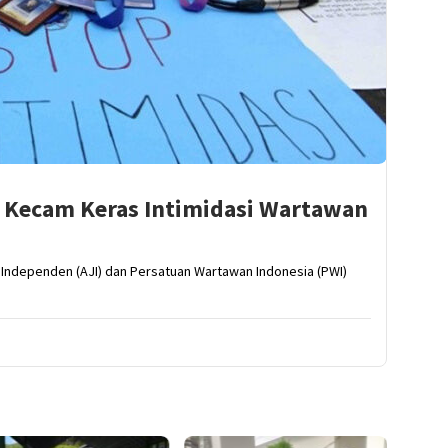
o Kecam Keras Intimidasi Wartawan
is Independen (AJI) dan Persatuan Wartawan Indonesia (PWI)