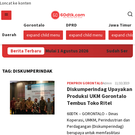
Loncat ke konten
Gorontalo
DPRD
Jawa Timur
Daerah
expand child menu
expand child menu
expand chil
ertamax di Sulawesi Mulai 1 Agustus 2026
Berita Terbaru
Sudah Sembila
TAG:
DISKUMPERINDAK
PEMPROV GORONTALO
Admin
11/10/2019
Diskumperindag Upayakan
Produksi UKM Gorontalo
Tembus Toko Ritel
60DTK – GORONTALO – Dinas
Koperasi, UMKM, Perindustrian dan
Perdagangan (Diskumperindag)
berupaya untuk memfasilitasi