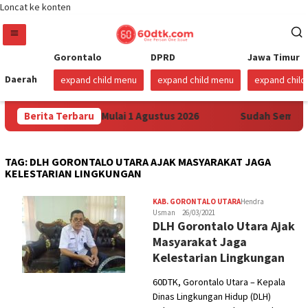
Loncat ke konten
Gorontalo
DPRD
Jawa Timur
Daerah
expand child menu
expand child menu
expand chil
rtamax di Sulawesi Mulai 1 Agustus 2026
Berita Terbaru
Sudah Sembilan
TAG:
DLH GORONTALO UTARA AJAK MASYARAKAT JAGA
KELESTARIAN LINGKUNGAN
KAB. GORONTALO UTARA
Hendra
Usman
26/03/2021
DLH Gorontalo Utara Ajak
Masyarakat Jaga
Kelestarian Lingkungan
60DTK, Gorontalo Utara – Kepala
Dinas Lingkungan Hidup (DLH)