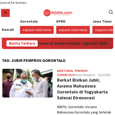
Loncat ke konten
Gorontalo
DPRD
Jawa Timur
Daerah
expand child menu
expand child menu
expand chil
 Turunkan Harga Pertamax di Sulawesi Mulai 1 Agustus 2026
Berita Terbaru
TAG:
JUBIR PEMPROV GORONTALO
ADVETORIAL
,
PEMPROV
GORONTALO
Nikhen Mokoginta
19/12/2020
Berkat Bisikan Jubir,
Asrama Mahasiswa
Gorontalo di Yogyakarta
Selesai Direnovasi
60DTK, Gorontalo: Asrama
Mahasiswa Gorontalo yang terletak